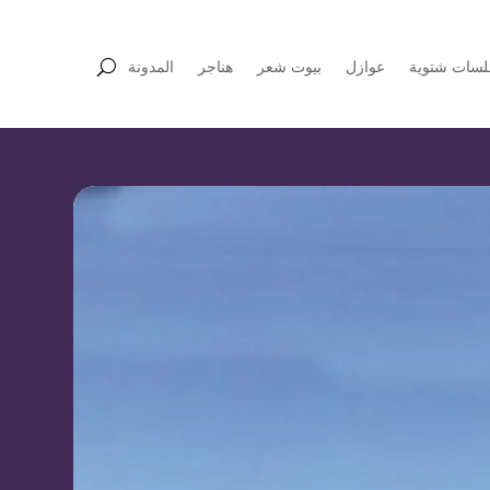
سات شتوية
عوازل
بيوت شعر
هناجر
المدونة