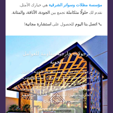
مؤسسة مظلات وسواتر الشرقية
هي خيارك الأمثل.
نقدم لك
حلولًا متكاملة
تجمع بين
الجودة، الأناقة، والمتانة
.
📞
اتصل بنا اليوم
للحصول على
استشارة مجانية
!
برجولات خارجية مقاومة للعوامل
الجوية
برجولات خارجية مقاومة للعوامل الجوية – الدليل
الشامل لاختيار أفضل البرجولات المتينة والعصرية
مقدمة تُعد البرجولات الخارجية المقاومة للعوامل
الجوية من أهم الحلول العصرية التي تمنح المساحات
الخارجية مظهرًا أنيقًا مع توفير الحماية من أشعة
الشمس والأمطار والرياح. ومع...