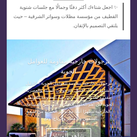
✨ اجعل شتاءك أكثر دفئًا وجمالًا مع جلسات شتوية
القطيف من مؤسسة مظلات وسواتر الشرقية – حيث
يلتقي التصميم بالإتقان.
برجولات خارجية مقاومة للعوامل
الجوية
برجولات خارجية مقاومة للعوامل الجوية – الدليل
الشامل لاختيار أفضل البرجولات المتينة والعصرية
مقدمة تُعد البرجولات الخارجية المقاومة للعوامل
الجوية من أهم الحلول العصرية التي تمنح المساحات
الخارجية مظهرًا أنيقًا مع توفير الحماية من أشعة
الشمس والأمطار والرياح. ومع...
شاهد المزيد