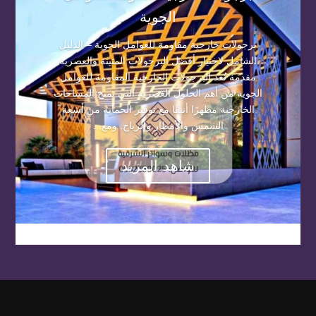
الجوية
برجولات خارجية مقاومة للعوامل الجوية – الدليل
الشامل لاختيار أفضل البرجولات المتينة والعصرية
مقدمة تُعد البرجولات الخارجية المقاومة للعوامل
الجوية من أهم الحلول العصرية التي تمنح المساحات
الخارجية مظهرًا أنيقًا مع توفير الحماية من أشعة
الشمس والأمطار والرياح. ومع...
شاهد المزيد